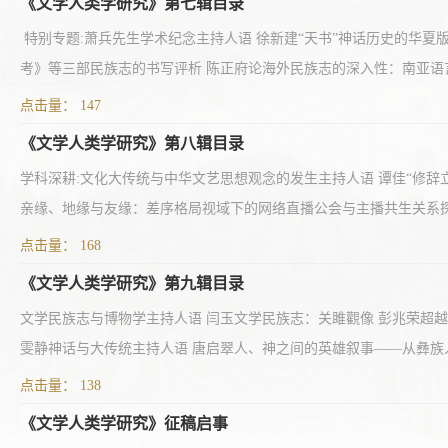
《文学人类学研究》第七辑目录
特别专题:萧兵先生学术纪念主持人语 徐新建“天书”神话历史的华夏
考》等三部民族志的书写评析 陈正府论海外民族志的深入性：南亚语言与
点击量：
147
《文学人类学研究》第八辑目录
学科深耕:文化大传统与中华文艺思想观念的发生主持人语 谭佳“修辞
亲缘、地缘与友缘：差序格局视域下的网络直播公会与主播共生关系探究
点击量：
168
《文学人类学研究》第九辑目录
文学民族志与博物学主持人语 闫玉文学民族志：关雎觀像 彭兆荣超越自
雯静神话与大传统主持人语 唐启翠人、神之间的英雄叙事——从彝族人
点击量：
138
《文学人类学研究》征稿启事